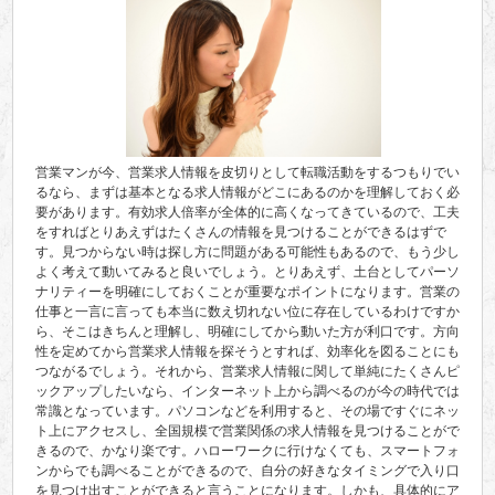
営業マンが今、営業求人情報を皮切りとして転職活動をするつもりでい
るなら、まずは基本となる求人情報がどこにあるのかを理解しておく必
要があります。有効求人倍率が全体的に高くなってきているので、工夫
をすればとりあえずはたくさんの情報を見つけることができるはずで
す。見つからない時は探し方に問題がある可能性もあるので、もう少し
よく考えて動いてみると良いでしょう。とりあえず、土台としてパーソ
ナリティーを明確にしておくことが重要なポイントになります。営業の
仕事と一言に言っても本当に数え切れない位に存在しているわけですか
ら、そこはきちんと理解し、明確にしてから動いた方が利口です。方向
性を定めてから営業求人情報を探そうとすれば、効率化を図ることにも
つながるでしょう。それから、営業求人情報に関して単純にたくさんピ
ックアップしたいなら、インターネット上から調べるのが今の時代では
常識となっています。パソコンなどを利用すると、その場ですぐにネッ
ト上にアクセスし、全国規模で営業関係の求人情報を見つけることがで
きるので、かなり楽です。ハローワークに行けなくても、スマートフォ
ンからでも調べることができるので、自分の好きなタイミングで入り口
を見つけ出すことができると言うことになります。しかも、具体的にア